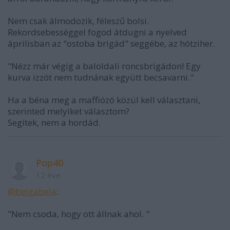
Nem csak álmodozik, féleszű bolsi.
Rekordsebességgel fogod átdugni a nyelved
áprilisban az "ostoba brigád" seggébe, az hótziher.
"Nézz már végig a baloldali roncsbrigádon! Egy
kurva izzót nem tudnának együtt becsavarni."
Ha a béna meg a maffiózó közül kell választani,
szerinted melyiket választom?
Segítek, nem a hordád.
Pop40
12 éve
@belgabela
:
"Nem csoda, hogy ott állnak ahol. "