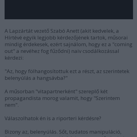
A Lapzártát vezető Szabó Anett (akit kedvelek, a
Hírtévé egyik legjobb kérdezőjének tartok, műsorai
mindig érdekesek, ezért sajnálom, hogy ez a "coming
out" a nevéhez fog fűződni) naiv csodálkozással
kérdezi:
"Az, hogy fölhangosítottuk ezt a részt, az szerintetek
belenyúlás a hangsávba?"
A műsorban "vitapartnerként" szereplő két
propagandista morog valamit, hogy "Szerintem
nem".
Válaszolhatok én is a riporteri kérdésre?
Bizony az, belenyúlás. Sőt, tudatos manipuláció,