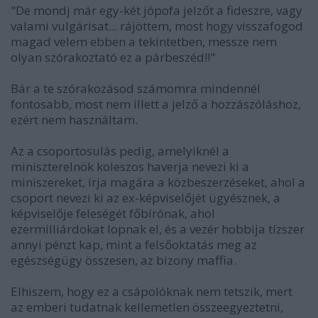
"De mondj már egy-két jópofa jelzőt a fideszre, vagy
valami vulgárisat... rájöttem, most hogy visszafogod
magad velem ebben a tekintetben, messze nem
olyan szórakoztató ez a párbeszéd!!"
Bár a te szórakozásod számomra mindennél
fontosabb, most nem illett a jelző a hozzászóláshoz,
ezért nem használtam.
Az a csoportosulás pedig, amelyiknél a
miniszterelnök koleszos haverja nevezi ki a
miniszereket, írja magára a közbeszerzéseket, ahol a
csoport nevezi ki az ex-képviselőjét ügyésznek, a
képviselője feleségét főbírónak, ahol
ezermilliárdokat lopnak el, és a vezér hobbija tízszer
annyi pénzt kap, mint a felsőoktatás meg az
egészségügy összesen, az bizony maffia.
Elhiszem, hogy ez a csápolóknak nem tetszik, mert
az emberi tudatnak kellemetlen összeegyeztetni,