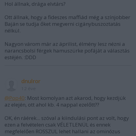
Hol állnak, drága elvtárs?
Ott állnak, hogy a fideszes maffiád még a színjobber
Baján se tudja őket megverni cigánybuszoztatás
nélkül.
Nagyon várom már az áprilist, élmény lesz nézni a
narancsbolsi férgek hamuszürke pofáját a választás
estéjén. :DDD
dnulror
12 éve
@Pop40
: Most komolyan azt akarod, hogy kezdjük
az elején, ott ahol kb. 4 nappal ezelőtt??
OK, én ráérek... szóval a kiindulási pont az volt, hogy
ezen a felvételen csak VÉLETLENÜL és ennek
megfelelően ROSSZUL lehet hallani az ominózus