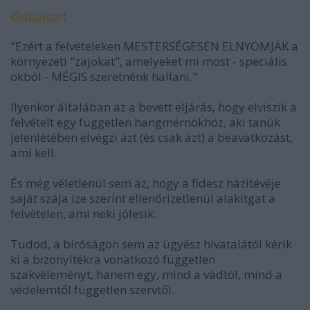
@dnulror
:
"Ezért a felvételeken MESTERSÉGESEN ELNYOMJÁK a
környezeti "zajokat", amelyeket mi most - speciális
okból - MÉGIS szeretnénk hallani."
Ilyenkor általában az a bevett eljárás, hogy elviszik a
felvételt egy független hangmérnökhöz, aki tanúk
jelenlétében elvégzi azt (és csak azt) a beavatkozást,
ami kell.
És még véletlenül sem az, hogy a fidesz házitévéje
saját szája íze szerint ellenőrizetlenül alakítgat a
felvételen, ami neki jólesik.
Tudod, a bíróságon sem az ügyész hivatalától kérik
ki a bizonyítékra vonatkozó független
szakvéleményt, hanem egy, mind a vádtól, mind a
védelemtől független szervtől.