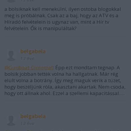
a bolsiknak kell menekülni, ilyen ostoba blogokkal
meg is próbálnak. Csak az a baj, hogy az ATV és a
Híradó felvételein is ugynaz van, mint a Hír tv
felvételein. Ők is manipuláltak?
belgabela
12 éve
@Gunboat-Diplomat
: Épp ezt mondtam tegnap. A
bolsik jobban tették volna ha hallgatnak. Már rég
elült volna a botrány. Így meg maguk verik a tüzet,
hogy beszéljünk róla, akasztani akartak. Nem csoda,
hogy ott állnak ahol. Ezzel a szellemi kapacitással.....
belgabela
12 éve