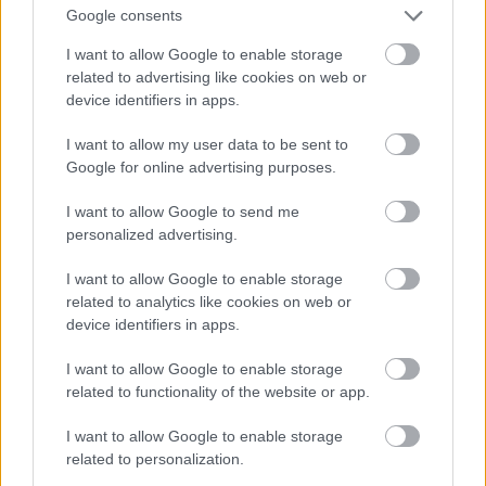
Google consents
I want to allow Google to enable storage
VAGY
related to advertising like cookies on web or
device identifiers in apps.
I want to allow my user data to be sent to
Google for online advertising purposes.
I want to allow Google to send me
personalized advertising.
I want to allow Google to enable storage
related to analytics like cookies on web or
device identifiers in apps.
Independent1956
12 éve
I want to allow Google to enable storage
related to functionality of the website or app.
A Hír Tv-től minden kitelik. Néhány évvel ezelőtt,
holokauszt emléknap. Az Andrássy úton volt a
I want to allow Google to enable storage
felvonulás, az egyik mellékutca torkolatánál egyszer
related to personalization.
csak megjelent a Hír TV ismert riportere és egy