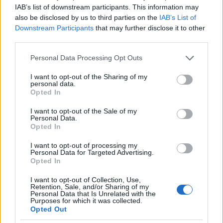
IAB’s list of downstream participants. This information may
also be disclosed by us to third parties on the
IAB’s List of
Tovább intézményesítik az állami
Downstream Participants
that may further disclose it to other
korrupciót?
third parties.
Please note that this website/app uses one or more Google
Personal Data Processing Opt Outs
services and may gather and store information including but
Médiatörténeti kuriózum, "élő nem
not limited to your visit or usage behaviour. You may click to
I want to opt-out of the Sharing of my
personal data.
közvetítés" az M1-en
grant or deny consent to Google and its third-party tags to
Opted In
use your data for below specified purposes in below Google
consent section.
I want to opt-out of the Sale of my
Personal Data.
Opted In
Szólj hozzá!
I want to opt-out of processing my
Personal Data for Targeted Advertising.
A hozzászóláshoz be kell lépned!
Opted In
I want to opt-out of Collection, Use,
Retention, Sale, and/or Sharing of my
Personal Data that Is Unrelated with the
Purposes for which it was collected.
Opted Out