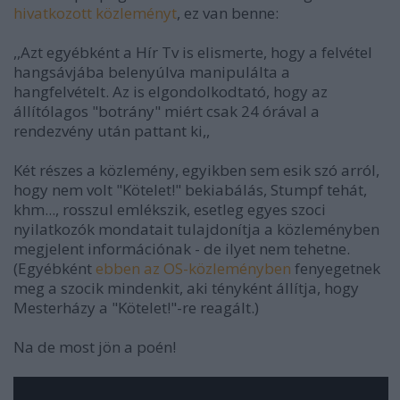
hivatkozott közleményt
, ez van benne:
,,Azt egyébként a Hír Tv is elismerte, hogy a felvétel
hangsávjába belenyúlva manipulálta a
hangfelvételt. Az is elgondolkodtató, hogy az
állítólagos "botrány" miért csak 24 órával a
rendezvény után pattant ki,,
Két részes a közlemény, egyikben sem esik szó arról,
hogy nem volt "Kötelet!" bekiabálás, Stumpf tehát,
khm..., rosszul emlékszik, esetleg egyes szoci
nyilatkozók mondatait tulajdonítja a közleményben
megjelent információnak - de ilyet nem tehetne.
(Egyébként
ebben az OS-közleményben
fenyegetnek
meg a szocik mindenkit, aki tényként állítja, hogy
Mesterházy a "Kötelet!"-re reagált.)
Na de most jön a poén!