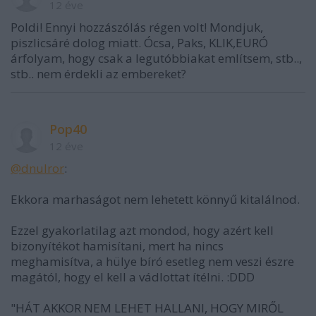
12 éve
Poldi! Ennyi hozzászólás régen volt! Mondjuk,
piszlicsáré dolog miatt. Ócsa, Paks, KLIK,EURÓ
árfolyam, hogy csak a legutóbbiakat említsem, stb..,
stb.. nem érdekli az embereket?
Pop40
12 éve
@dnulror
:
Ekkora marhaságot nem lehetett könnyű kitalálnod.
Ezzel gyakorlatilag azt mondod, hogy azért kell
bizonyítékot hamisítani, mert ha nincs
meghamisítva, a hülye bíró esetleg nem veszi észre
magától, hogy el kell a vádlottat ítélni. :DDD
"HÁT AKKOR NEM LEHET HALLANI, HOGY MIRŐL