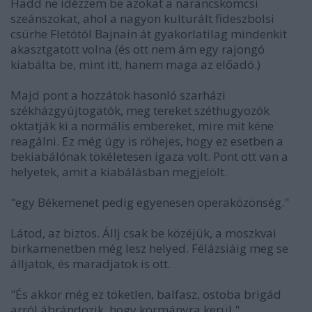
Hadd ne idézzem be azokat a narancskomcsi
szeánszokat, ahol a nagyon kulturált fideszbolsi
csürhe Fletótól Bajnain át gyakorlatilag mindenkit
akasztgatott volna (és ott nem ám egy rajongó
kiabálta be, mint itt, hanem maga az előadó.)
Majd pont a hozzátok hasonló szarházi
székházgyújtogatók, meg tereket széthugyozók
oktatják ki a normális embereket, mire mit kéne
reagálni. Ez még úgy is röhejes, hogy ez esetben a
bekiabálónak tökéletesen igaza volt. Pont ott van a
helyetek, amit a kiabálásban megjelölt.
"egy Békemenet pedig egyenesen operaközönség."
Látod, az biztos. Állj csak be közéjük, a moszkvai
birkamenetben még lesz helyed. Félázsiáig meg se
álljatok, és maradjatok is ott.
"És akkor még ez töketlen, balfasz, ostoba brigád
arról ábrándozik, hogy kormányra kerül."