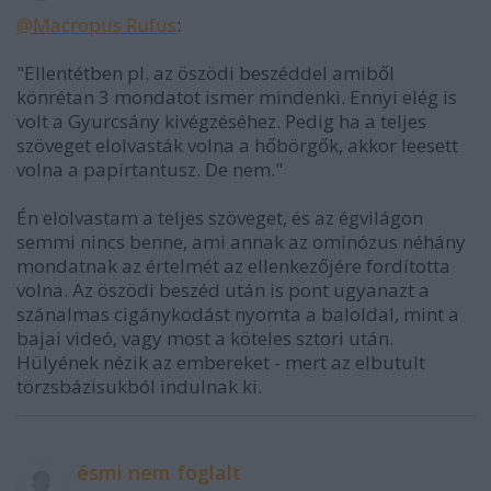
@Macropus Rufus
:
"Ellentétben pl. az öszödi beszéddel amiből
könrétan 3 mondatot ismer mindenki. Ennyi elég is
volt a Gyurcsány kivégzéséhez. Pedig ha a teljes
szöveget elolvasták volna a hőbörgők, akkor leesett
volna a papírtantusz. De nem."
Én elolvastam a teljes szöveget, és az égvilágon
semmi nincs benne, ami annak az ominózus néhány
mondatnak az értelmét az ellenkezőjére fordította
volna. Az öszödi beszéd után is pont ugyanazt a
szánalmas cigánykodást nyomta a baloldal, mint a
bajai videó, vagy most a köteles sztori után.
Hülyének nézik az embereket - mert az elbutult
törzsbázisukból indulnak ki.
ésmi nem foglalt