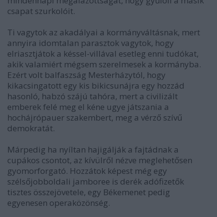
mindennapi megalázottságát, hogy gyűlöli a másik
csapat szurkolóit.
Ti vagytok az akadályai a kormányváltásnak, mert
annyira idomtalan parasztok vagytok, hogy
elriasztjátok a késsel-villával esetleg enni tudókat,
akik valamiért mégsem szerelmesek a kormányba.
Ezért volt balfaszság Mesterházytól, hogy
kikacsingatott egy kis bikicsunájra egy hozzád
hasonló, habzó szájú tahóra, mert a civilizált
emberek felé meg el kéne ugye játszania a
hochájrópauer szakembert, meg a vérző szívű
demokratát.
Márpedig ha nyíltan hajigálják a fajtádnak a
cupákos csontot, az kívülről nézve meglehetősen
gyomorforgató. Hozzátok képest még egy
szélsőjobboldali jamboree is derék adófizetők
tisztes összejövetele, egy Békemenet pedig
egyenesen operaközönség.