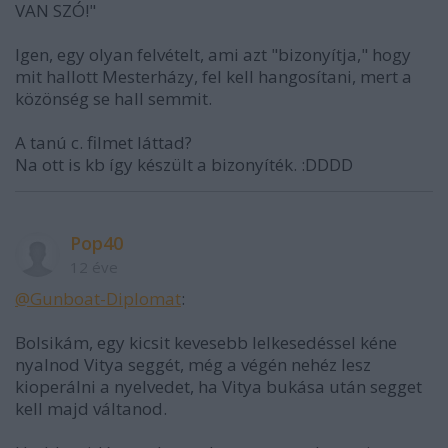
VAN SZÓ!"
Igen, egy olyan felvételt, ami azt "bizonyítja," hogy
mit hallott Mesterházy, fel kell hangosítani, mert a
közönség se hall semmit.
A tanú c. filmet láttad?
Na ott is kb így készült a bizonyíték. :DDDD
Pop40
12 éve
@Gunboat-Diplomat
:
Bolsikám, egy kicsit kevesebb lelkesedéssel kéne
nyalnod Vitya seggét, még a végén nehéz lesz
kioperálni a nyelvedet, ha Vitya bukása után segget
kell majd váltanod.