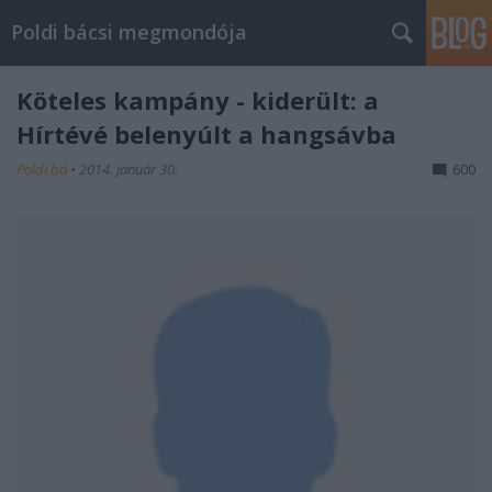
Poldi bácsi megmondója
Köteles kampány - kiderült: a
Hírtévé belenyúlt a hangsávba
Poldi bá
•
2014. január 30.
600