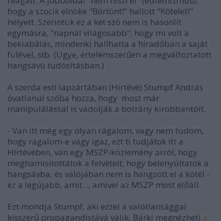
reagált. A jobboldal "nem hiszi el" (eufemizmus),
hogy a szocik elnöke "Börtönt!" hallott "Kötelet!"
helyett. Szerintük ez a két szó nem is hasonlít
egymásra, "napnál világosabb", hogy mi volt a
bekiabálás, mindenki hallhatta a híradóban a saját
fülével, stb. (Ugye, értelemszerűen a megváltoztatott
hangsávú tudósításban.)
A szerda esti lapzártában (Hírtévé) Stumpf András
óvatlanul szóba hozza, hogy most már
manipulálással is vádolják a botrány kirobbantóit.
- Van itt még egy olyan rágalom, vagy nem tudom,
hogy rágalom-e vagy igaz, ezt ti tudjátok itt a
Hírtévében, van egy MSZP-közlemény arról, hogy
meghamisítottátok a felvételt, hogy belenyúltatok a
hangsávba, és valójában nem is hangzott el a kötél -
ez a legújabb, amit..., amivel az MSZP most előáll.
Ezt mondja Stumpf, aki ezzel a valótlansággal
kisszerű propagandistává válik. Bárki megnézheti
a