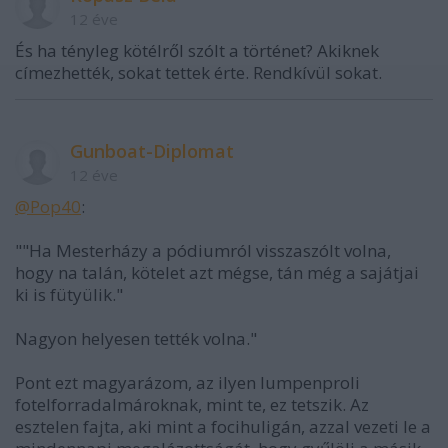
12 éve
És ha tényleg kötélről szólt a történet? Akiknek
címezhették, sokat tettek érte. Rendkívül sokat.
Gunboat-Diplomat
12 éve
@Pop40
:
""Ha Mesterházy a pódiumról visszaszólt volna,
hogy na talán, kötelet azt mégse, tán még a sajátjai
ki is fütyülik."
Nagyon helyesen tették volna."
Pont ezt magyarázom, az ilyen lumpenproli
fotelforradalmároknak, mint te, ez tetszik. Az
esztelen fajta, aki mint a focihuligán, azzal vezeti le a