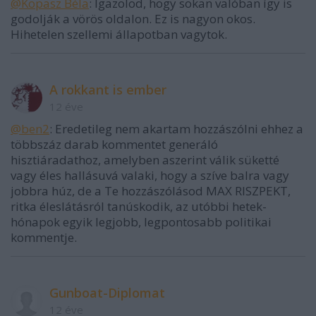
@Kopasz Béla
: Igazolod, hogy sokan valóban így is
godolják a vörös oldalon. Ez is nagyon okos.
Hihetelen szellemi állapotban vagytok.
A rokkant is ember
12 éve
@ben2
: Eredetileg nem akartam hozzászólni ehhez a
többszáz darab kommentet generáló
hisztiáradathoz, amelyben aszerint válik süketté
vagy éles hallásuvá valaki, hogy a szíve balra vagy
jobbra húz, de a Te hozzászólásod MAX RISZPEKT,
ritka éleslátásról tanúskodik, az utóbbi hetek-
hónapok egyik legjobb, legpontosabb politikai
kommentje.
Gunboat-Diplomat
12 éve