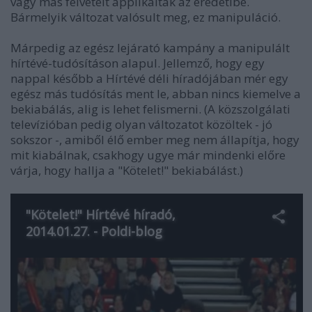
vagy más felvételt applikáltak az eredetibe.
Bármelyik változat valósult meg, ez manipuláció.
Márpedig az egész lejárató kampány a manipulált
hírtévé-tudósításon alapul. Jellemző, hogy egy
nappal később a Hírtévé déli híradójában mér egy
egész más tudósítás ment le, abban nincs kiemelve a
bekiabálás, alig is lehet felismerni. (A közszolgálati
televízióban pedig olyan változatot közöltek - jó
sokszor -, amiből élő ember meg nem állapítja, hogy
mit kiabálnak, csakhogy ugye már mindenki előre
várja, hogy hallja a "Kötelet!" bekiabálást.)