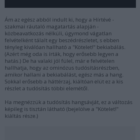
Ám az egész abból indult ki, hogy a Hírtévé -
szakmai ráutaló magatartás alapján -
közbeavatkozás nélküli, úgymond vágatlan
felvételként tálalt egy beszédrészletet, s ebben
tényleg kiválóan hallható a "Kötelet!" bekiabálás.
(Azért még oda is írták, hogy erősebb legyen a
hatás.) De ha valaki jól fülel, már e felvételen
hallhatja, hogy az ominózus tudósításrészben,
amikor hallani a bekiabálást, egész más a hang.
Sokkal erősebb a háttérzaj, kiáltóan elüt ez a kis
részlet a tudósítás többi elemétől.
Ha megnézzük a tudósítás hangsávját, ez a változás
képileg is tisztán látható (bejelölve a "Kötelet!"
kiáltás része.)