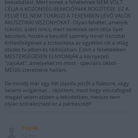
bekiabálást. Mert ennek a felvételnek NEM VOLT
CÉLJA A KÖZÖNSÉG REAKCIÓINAK RÖGZÍTÉSE. EZ A
FELVÉTEL NEM TÜKRÖZI A TEREMBEN LÉVŐ VALÓS
AKUSZTIKAI VISZONYOKAT. Olyan felvétel, amelyik
tükrözi, azért nincs, mert senkinek sem célja ilyet
készíteni, hiszen a beszélő személy minél tisztább
érthetőségének a biztosítása az egyetlen cél a világ
összes tv-jében és rádiójában. Ezért a felvételeken
MESTERSÉGESEN ELNYOMJÁK a környezeti
"zajokat", amelyeket mi most - speciális okból -
MÉGIS szeretnénk hallani.
De mondj már egy-két jópofa jelzőt a fideszre, vagy
valami vulgárisat... rájöttem, most hogy visszafogod
magad velem ebben a tekintetben, messze nem
olyan szórakoztató ez a párbeszéd!!
Pop40
12 éve