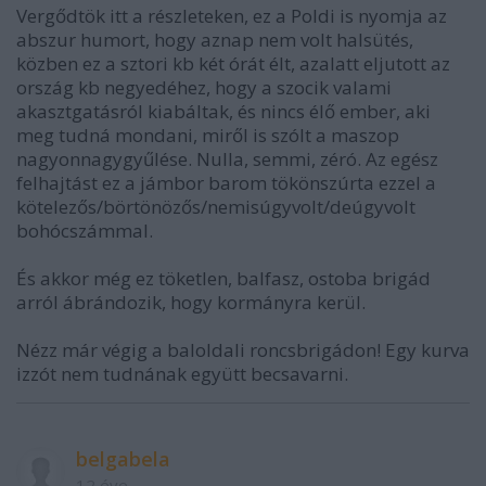
Vergődtök itt a részleteken, ez a Poldi is nyomja az
abszur humort, hogy aznap nem volt halsütés,
közben ez a sztori kb két órát élt, azalatt eljutott az
ország kb negyedéhez, hogy a szocik valami
akasztgatásról kiabáltak, és nincs élő ember, aki
meg tudná mondani, miről is szólt a maszop
nagyonnagygyűlése. Nulla, semmi, zéró. Az egész
felhajtást ez a jámbor barom tökönszúrta ezzel a
kötelezős/börtönözős/nemisúgyvolt/deúgyvolt
bohócszámmal.
És akkor még ez töketlen, balfasz, ostoba brigád
arról ábrándozik, hogy kormányra kerül.
Nézz már végig a baloldali roncsbrigádon! Egy kurva
izzót nem tudnának együtt becsavarni.
belgabela
12 éve