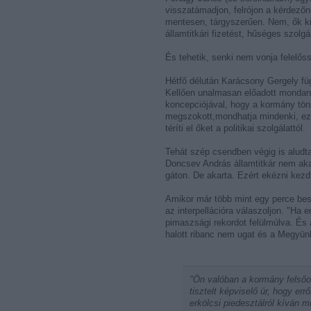
visszatámadjon, felrójon a kérdezőn
mentesen, tárgyszerűen. Nem, ők k
államtitkári fizetést, hűséges szo
És tehetik, senki nem vonja felelős
Hétfő délután Karácsony Gergely függ
Kellően unalmasan előadott mondandó
koncepciójával, hogy a kormány tönkr
megszokott,mondhatja mindenki, ez 
téríti el őket a politikai szolgálattól.
Tehát szép csendben végig is aludta
Doncsev András államtitkár nem akar
gáton. De akarta. Ezért ekézni kez
Amikor már több mint egy perce bes
az interpellációra válaszoljon. "Ha
pimaszsági rekordot felülmúlva. És 
halott ribanc nem ugat és a Megyünk
"Ön valóban a kormány felsőok
tisztelt képviselő úr, hogy err
erkölcsi piedesztálról kíván 