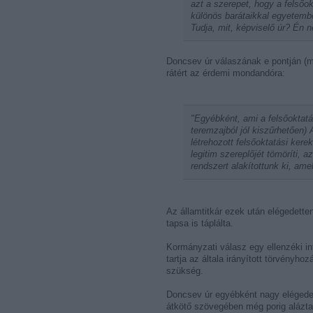
azt a szerepet, hogy a felsőo
különös barátaikkal egyetembe
Tudja, mit, képviselő úr? Én 
Doncsev úr válaszának e pontján (mi
rátért az érdemi mondandóra:
"Egyébként, ami a felsőoktatás
teremzajból jól kiszűrhetően) 
létrehozott felsőoktatási ker
legitim szereplőjét tömöríti, 
rendszert alakítottunk ki, a
Az államtitkár ezek után elégedette
tapsa is táplálta.
Kormányzati válasz egy ellenzéki in
tartja az általa irányított törvényh
szükség.
Doncsev úr egyébként nagy elégedet
átkötő szövegében még porig alázta