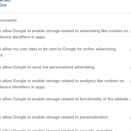
(
1
)
nt
dopeman
karácsony gergely
doncsev andrás
Out
(
3
)
(
1
)
mi
mi
consents
ms
mu
o allow Google to enable storage related to advertising like cookies on
(
1
)
Na
evice identifiers in apps.
Né
eg
ös
o allow my user data to be sent to Google for online advertising
né
s.
ne
(
5
)
(
1
)
Puskás Öcsi
Íme, az 1994-es
to allow Google to send me personalized advertising.
ön
ön
valójában Dózsa
Orbán Viktor -
(
1
)
László volt, itt a
hová tűnt?
Vik
o allow Google to enable storage related to analytics like cookies on
bizonyíték!
(
1
)
evice identifiers in apps.
ös
pá
pa
o allow Google to enable storage related to functionality of the website
dik
lá
pe
pi
po
o allow Google to enable storage related to personalization.
Hol vannak a
pol
szakszervezete
Pol
k?
(
1
)
o allow Google to enable storage related to security, including