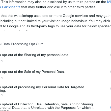
. This information may also be disclosed by us to third parties on the
IA
ge
sz
Participants
that may further disclose it to other third parties.
üg
(
1
)
 that this website/app uses one or more Google services and may gath
(
1
)
(
2
)
including but not limited to your visit or usage behaviour. You may click 
ko
 to Google and its third-party tags to use your data for below specifi
Pé
ko
ogle consent section.
ko
ko
kös
(
2
)
l Data Processing Opt Outs
Kö
(
1
)
(
1
)
o opt-out of the Sharing of my personal data.
eb
In
Já
Le
lm
ma
o opt-out of the Sale of my Personal Data.
sz
In
Ma
le
or
to opt-out of processing my Personal Data for Targeted
(
1
)
ing.
okon is:
ma
In
ma
Tetszik
gy
0
mé
o opt-out of Collection, Use, Retention, Sale, and/or Sharing
me
ersonal Data that Is Unrelated with the Purposes for which it
Or
lected.