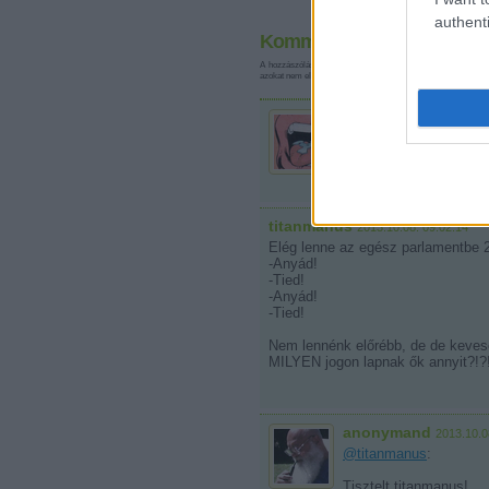
authenti
Kommentek:
A hozzászólások a
vonatkozó jogszabályok
értelmében felha
azokat nem ellenőrzi. Kifogás esetén forduljon a blog szerkes
MolnarErik
·
http://hera
Karácsonynak a viszont
csak ő nem volt olyan 
titanmanus
2013.10.08. 09:02:14
Elég lenne az egész parlamentbe 2
-Anyád!
-Tied!
-Anyád!
-Tied!
Nem lennénk előrébb, de de keves
MILYEN jogon lapnak ők annyit?!?
anonymand
2013.10.0
@titanmanus
:
Tisztelt titanmanus!