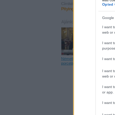
Címkék:
felsőoktatás
parlame
Opted 
Pityinger
Google 
Ajánlott bejegyzések:
I want t
web or d
I want t
purpose
Németh Zsolt a
Do-re-mi
I want 
porcelánboltban
I want t
web or d
I want t
or app.
I want t
I want t