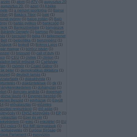
arzén
(
1
)
atom
(
1
)
ATV
(
3
)
augusztus 20
augusztus 20.
(
1
)
azeri
(
1
)
A béke
nete
(
1
)
a nemzet sportolója
(
1
)
Bajnai
rdon
(
2
)
Bakács Tibor
(
1
)
baki
(
1
)
kondi györgy
(
1
)
balog zoltán
(
2
)
Baló
örgy
(
1
)
baltás gyilkos
(
2
)
bankcsőd
(
1
)
nkok
(
2
)
Bankszövetség
(
1
)
bányászok
Bárándy Gergely
(
1
)
barroso
(
5
)
bauer
más
(
1
)
becsület
(
1
)
béka
(
1
)
békemenet
Bell
(
1
)
belpolitika
(
1
)
benzinpénz
(
1
)
róságok
(
1
)
bojkott
(
2
)
Bokros Lajos
(
1
)
lgár magyar
(
1
)
böröcz istván
(
1
)
üsszel
(
1
)
brüsszel
(
1
)
call of duty
(
1
)
sco
(
1
)
CEU
(
1
)
civilek
(
1
)
clinton
(
1
)
aládon belüli erőszak
(
1
)
Cséfalvay
ltán
(
1
)
csömör
(
1
)
Czakó Gábor
(
1
)
rák péter
(
1
)
demokratikus diktatúra
(
1
)
sszert
(
1
)
deutsch tamás
(
1
)
vizatartalék
(
1
)
diákaktivista
(
1
)
áktüntetés
(
1
)
diáktüntetések
(
1
)
dk
(
1
)
hánykereskedelem
(
1
)
dohányzás
(
1
)
tori
(
1
)
doncsev andrás
(
1
)
dopeman
dózsa lászló
(
1
)
Egyenes beszéd
(
3
)
yenes Beszéd
(
1
)
egyházak
(
1
)
Együtt
14
(
1
)
előválasztás
(
1
)
előzetes
asztási regisztráció
(
1
)
élő adás
(
1
)
útnyócév
(
1
)
ENSZ-közgyűlés
(
1
)
EP
(
1
)
-választás
(
1
)
Eper és vér
(
1
)
dekvédelem
(
1
)
eskü
(
1
)
eskütétel
(
1
)
EU
EU-csúcs
(
1
)
EU-IMF-tárgyalások
(
1
)
-költségvetés
(
2
)
Európai Bíróság
(
3
)
rópai Parlament
(
1
)
eurovíziós