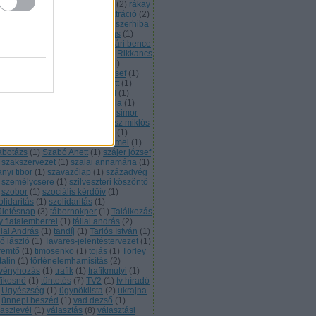
ikális ellenzék
(
1
)
rádióinterjú
(
2
)
rákay
lip
(
1
)
rákosi mátyás
(
1
)
regisztráció
(
2
)
klám
(
1
)
rendes ember
(
1
)
rendszerhiba
rendszerváltás
(
1
)
rendzavarás
(
1
)
spect
(
1
)
Rétvári Bence
(
1
)
rétvári bence
rezidencia
(
1
)
rezsiköltség
(
1
)
Rikkancs
Rogán Antal
(
6
)
rogán antal
(
1
)
kkantnyugdíj
(
1
)
Romhányi József
(
1
)
nai Egon
(
1
)
RTL Klub
(
1
)
rulett
(
1
)
farov
(
2
)
schmitt
(
1
)
Schmitt Pál
(
1
)
mitt pál
(
23
)
Selmeczi Gabriella
(
1
)
mon jános
(
1
)
Simor András
(
1
)
simor
drás
(
2
)
Sing
(
1
)
SMS
(
1
)
soltész miklós
Sólyom László
(
1
)
Strasbourg
(
1
)
abadságharc
(
1
)
Szabad szemmel
(
1
)
abotázs
(
1
)
Szabó Anett
(
1
)
szájer józsef
szakszervezet
(
1
)
szalai annamária
(
1
)
nyi tibor
(
1
)
szavazólap
(
1
)
századvég
személycsere
(
1
)
szilveszteri köszöntő
szobor
(
1
)
szociális kérdőív
(
1
)
lidaritás
(
1
)
szolidaritás
(
1
)
ületésnap
(
3
)
tábornokper
(
1
)
Találkozás
y fiatalemberrel
(
1
)
tállai andrás
(
2
)
llai András
(
1
)
tandíj
(
1
)
Tarlós István
(
1
)
ó lászló
(
1
)
Tavares-jelentéstervezet
(
1
)
remtő
(
1
)
timosenko
(
1
)
tojás
(
1
)
Törley
talin
(
1
)
történelemhamisítás
(
2
)
rvényhozás
(
1
)
trafik
(
1
)
trafikmutyi
(
1
)
fikosnő
(
1
)
tüntetés
(
7
)
TV2
(
1
)
tv híradó
Ügyészség
(
1
)
ügynöklista
(
2
)
ukrajna
ünnepi beszéd
(
1
)
vad dezső
(
1
)
laszlevél
(
1
)
választás
(
8
)
választási