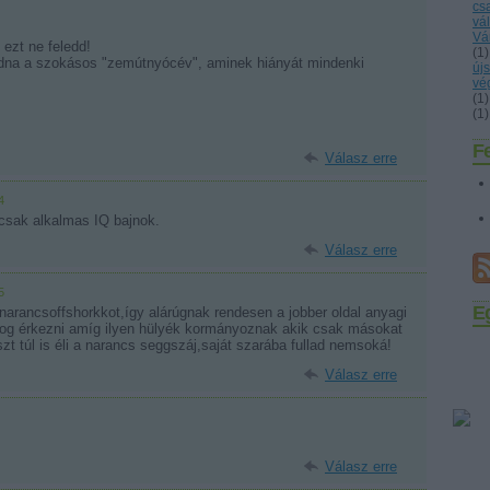
cs
vá
Vá
ezt ne feledd!
(
1
)
adna a szokásos "zemútnyócév", aminek hiányát mindenki
új
vé
(
1
)
(
1
)
F
Válasz erre
4
 csak alkalmas IQ bajnok.
Válasz erre
5
E
arancsoffshorkkot,így alárúgnak rendesen a jobber oldal anyagi
m fog érkezni amíg ilyen hülyék kormányoznak akik csak másokat
t túl is éli a narancs seggszáj,saját szarába fullad nemsoká!
Válasz erre
Válasz erre