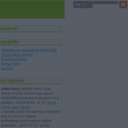
acebook
logajánló
Vázlatok egy macskával játszó fiútól
Török Gábor elemez
Progresszív blog
Bornai Tibor
Hankiss
iss topikok
Attila Petry:
@Attila Petry: Csak
amnyit tennék hozzá,hogy sajnos
melléütőttem balosokat akartam írní a
jobbiko...
(
2018.06.02. 11:37
)
Sunyi
tróger vagy, János!
:
Németh Zsolt nem tett más, mint amit
tesz az összes magyar
értelmiségi,mely a mézes bödön
közelébe...
(
2017.07.31. 13:39
)