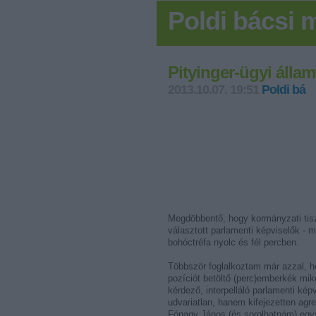
Poldi bácsi
Pityinger-ügyi állam
2013.10.07. 19:51
Poldi bá
Megdöbbentő, hogy kormányzati tis
választott parlamenti képviselők - m
bohóctréfa nyolc és fél percben.
Többször foglalkoztam már azzal, h
pozíciót betöltő (perc)emberkék miké
kérdező, interpelláló parlamenti k
udvariatlan, hanem kifejezetten agres
Fónagy János (és sorolhatnám) egys