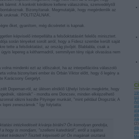
ek bármit. A konkrét kérdésre kellene válaszolnia, szenvedélytől
ibontakoznak. Bizonyítanak. Megmutatják, hogy megérdemlik az
lgáik uruknak. POLITIZÁLNAK.
ségre őket, gyanítom, még dicséretet is kapnak.
etlen képviselő interpellálta a felsőoktatásért felelős minisztert.
ja során tényeket sorolt arról, hogy a Fidesz szembe került saját
e tette a felsőoktatást, az ország jövőjét. Blablabla, csak a
úgyis lepereg a kétharmadról, semmilyen tény rájuk olvasása nem
 volna mindenki ezt az időszakot, ha az interpellációra válaszoló
ta volna bizonyítani ember és Orbán Viktor előtt, hogy ő legény a
dte Karácsony Gergelyt.
C
zélt Dopeman-ról, az ülésen elnöklő Ujhelyi István megkérte, hogy
19
 engednék, rátérnék" - mondta erre Doncsev, minden elképzelhető
sz
azonnal idézni kezdte Pityinger munkáit, "mint például Drogsztár, A
Ád
 lopni zeneszámok." Így folytatta:
al
al
al
Al
(
2
)
tatási intézkedéseit kívánja bírálni? Ön komolyan gondolja,
dik
ől a hogy is mondjam, "szellemi katedráról", erről a sajátos
na
minket kérdezni? Tisztelt képviselő úr! Ön magának osztaná
Me