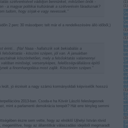
ktatás szétverésével vádoljon bennünket, miközben önök -
(
1
)
(
1
)
n - a magyar politikai kultúrának a szétverésén fáradoznak?
me
nem tudom, hogy sírjak-e vagy nevessek."
Go
ba
Gy
dőn 2 perc 30 másodperc telt már el a rendelkezésére álló időből,)
ba
(
1
)
ta
(
1
)
bí
bo
t érinti... (Na! Naaa - hallatszik sok bekiabálás a
Br
A felsőoktatás - köszöni szépen, jól van. A januárban
ca
cs
ekasztalnak köszönhetően, mely a felsőoktatás valamennyi
Zo
az valóban minőségi, versenyképes, felelősségvállalásra építő
da
melynek a finomhangolása most zajlik. Köszönöm szépen."
De
de
di
do
dok
n leült, jó érzését a nagy számú kormányoldali képviselők hosszú
(
1
)
Eg
20
terpellációra 2013-ban. Csoda-e ha Kövér László feleslegesnek
vál
ozást, mint a parlamenti demokrácia terepét? Hát erre tényleg semmi
em
EP
ér
(
3
)
tségében észre sem vette, hogy az elnöklő Ujhelyi István rövid
EU
, megemlítve, hogy az államtitkár válaszadási idejéből megmaradt
Eu