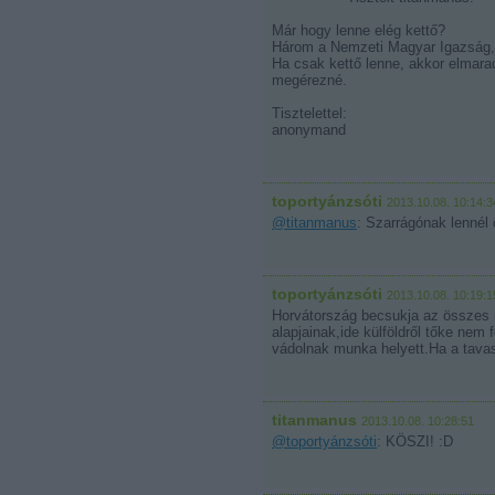
Már hogy lenne elég kettő?
Három a Nemzeti Magyar Igazság, 
Ha csak kettő lenne, akkor elmar
megérezné.
Tisztelettel:
anonymand
toportyánzsóti
2013.10.08. 10:14:3
@titanmanus
: Szarrágónak lennél
toportyánzsóti
2013.10.08. 10:19:1
Horvátország becsukja az összes n
alapjainak,ide külföldről tőke ne
vádolnak munka helyett.Ha a tavasz
titanmanus
2013.10.08. 10:28:51
@toportyánzsóti
: KÖSZI! :D