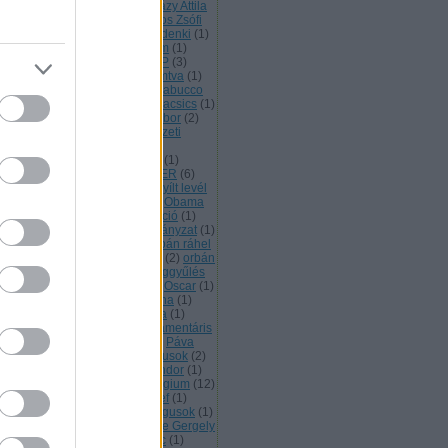
mesterházy attila
(
6
)
Mesterházy Attila
Mészáros Antónia
(
1
)
Mészáros Zsófi
mikola istván
(
1
)
Milla
(
1
)
Mindenki
(
1
)
niszterelnök
(
1
)
mirkóczki ádám
(
1
)
sszióvezetők
(
1
)
MNB
(
3
)
MSZP
(
3
)
zp kongresszus
(
1
)
MTVA
(
3
)
mtva
(
1
)
nkahét
(
1
)
munkakezdés
(
1
)
nabucco
napirend előtt
(
1
)
nav
(
1
)
navracsics
(
1
)
vracsics Tibor
(
1
)
navracsics tibor
(
2
)
meth Zsolt
(
2
)
nemzet
(
1
)
nemzeti
yüttműködés
(
1
)
nemzetközi
szeesküvés
(
1
)
nemzetpolitika
(
1
)
pszava
(
1
)
népszavazás
(
4
)
NER
(
6
)
tadó
(
1
)
nívó
(
1
)
nonprofit
(
1
)
nyílt levél
nyitrai zsolt
(
1
)
nyudíjazás
(
1
)
Obama
obersovszky péter
(
2
)
obstrukció
(
1
)
kiszolgáló temetés
(
1
)
önkormányzat
(
1
)
kormányzatok
(
1
)
opera
(
1
)
orbán ráhel
orbán viktor
(
83
)
Orbán Viktor
(
2
)
orbán
tor
(
2
)
Országgyűlés
(
2
)
országgyűlés
országkép
(
1
)
orván viktor
(
1
)
Oscar
(
1
)
szefogás
(
1
)
Paks
(
1
)
pálffy ilona
(
1
)
pa
(
1
)
paparazzi
(
1
)
parkolóóra
(
1
)
rlament
(
8
)
Parlament
(
2
)
parlamentáris
tatúra
(
1
)
pártfinanszírozás
(
1
)
Páva
nya
(
1
)
Páva Zsolt
(
1
)
pedagógusok
(
2
)
dagógustüntetés
(
1
)
Petőfi Sándor
(
1
)
ntér sándor
(
1
)
Pityinger
(
1
)
plágium
(
12
)
fon
(
1
)
Poldi bá
(
1
)
polics józsef
(
1
)
itika
(
1
)
politológia
(
1
)
politológusok
(
1
)
t Péter
(
1
)
portik-ügy
(
1
)
Prőhle Gergely
Pukli István
(
1
)
Puskás Ferenc
(
1
)