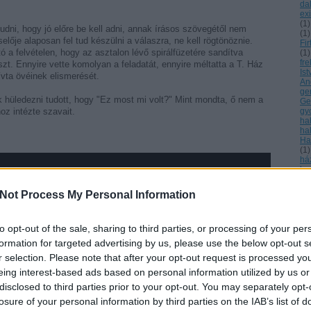
dal
ex
(
1
)
 tudni, hogy jó előre be kell adni, annak írásos szövegétől nem
(
1
)
elője alaposan fel tud készülni a válaszra, ne kell rögtönöznie.
Fir
ó a felvételen, hogy az asztalon lévő spirálfüzetére sandítva
(
1
)
fr
szt. Ennyire vette komolyan a feladatát, ennyire méltatta a T. Ház
Is
vívta övéinek elismerését.
An
ge
hüledezni tudott, hogy "Ez most mi volt?" Mint mondta, ő nem a
Ge
oz intézte szavait.
gy
ha
hal
Ha
(
1
)
há
ha
Ká
(
1
)
Not Process My Personal Information
(
1
ho
ho
to opt-out of the sale, sharing to third parties, or processing of your per
hú
ig
formation for targeted advertising by us, please use the below opt-out s
tá
r selection. Please note that after your opt-out request is processed y
(
1
)
jár
eing interest-based ads based on personal information utilized by us or
jel
disclosed to third parties prior to your opt-out. You may separately opt-
jo
Jó 
losure of your personal information by third parties on the IAB’s list of
Ká