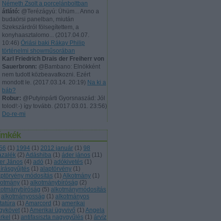
Németh Zsolt a porcelánboltban
átlátó:
@Terézágyú: Ühüm... Anno a
budaörsi panelban, miután
Szekszárdról fölsegítettem, a
konyhaasztalomo...
(
2017.04.07.
10:46
)
Óriási baki Rákay Philip
történelmi showműsorában
Karl Friedrich Drais der Freiherr von
Sauerbronn:
@Bambano: Elnökként
nem tudott közbeavatkozni. Ezért
mondott le.
(
2017.03.14. 20:19
)
Na ki a
báb?
Robur:
@Putyinpárti Gyorsnaszád: Jól
tolod!:-) így tovább.
(
2017.03.01. 23:56
)
Do-re-mi
ímkék
56
(
1
)
1994
(
1
)
2012 január
(
1
)
98
ázalék
(
2
)
Adáshiba
(
1
)
áder jános
(
11
)
er János
(
4
)
adó
(
1
)
adókivetés
(
1
)
áírásgyűjtés
(
1
)
alaptörvény
(
1
)
aptörvény módosítás
(
1
)
Alkotmány
(
1
)
kotmány
(
1
)
alkotmánybíróság
(
2
)
kotmánybíróság
(
5
)
alkotmánymódosítás
alkotmányosság
(
1
)
alkotmányos
tatúra
(
1
)
Amarcord
(
1
)
amerikai
gykövet
(
1
)
Amerikai ügyvivő
(
1
)
Angela
rkel
(
1
)
antifasiszta nagygyűlés
(
1
)
árvíz