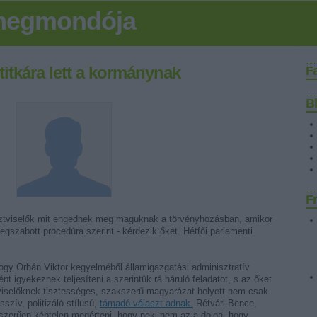
 megmondója
titkára lett a kormánynak
F
B
Fr
ztviselők mit engednek meg maguknak a törvényhozásban, amikor
egszabott procedúra szerint - kérdezik őket. Hétfői parlamenti
ogy Orbán Viktor kegyelméből államigazgatási adminisztratív
nt igyekeznek teljesíteni a szerintük rá háruló feladatot, s az őket
épviselőknek tisztességes, szakszerű magyarázat helyett nem csak
szív, politizáló stílusú,
támadó választ adnak.
Rétvári Bence,
zerűen képtelen megérteni, hogy neki nem az a dolga, hogy