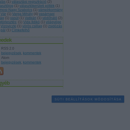
alás
(
1
)
választási regisztráció
(
2
)
lasztójog
(
1
)
választókerületi pótlék
(
1
)
mosi-Nagy Szabolcs
(
1
)
vámpírkormány
Vár
(
1
)
Varga Mihály
(
4
)
vasárnapi
ság
(
1
)
vasút
(
1
)
Vatikán
(
1
)
védőháló
(
2
)
gtörlesztés;
(
1
)
Vida Ildikó
(
1
)
világvége
Vizoviczki
(
1
)
vörös csillag
(
1
)
zsidózás
pál
(
1
)
Címkefelhő
eedek
RSS 2.0
bejegyzések
,
kommentek
Atom
bejegyzések
,
kommentek
gyéb
SÜTI BEÁLLÍTÁSOK MÓDOSÍTÁSA