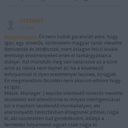
01234567
13 éve
@pammacska
: Én nem tudok garanciát adni, hogy
igaz, egy ismerős, történelem-magyar tanár mesélte.
Behívatták és leb@szták, mert átlagon felüli kiváló
érettségi eredményeket értek el tantárgyában a
diákjai. Azt mondták meg van határozva az a szint
amit az iskola nem léphet át, ha a következő
évfolyamnál is ilyen eredményei lesznek, kirúgják.
Én megmondom őszintén nem akarom elhinni hogy
ez igaz.
Másik. Manager :) képzőn vitézkedő ismerős mesélte,
tesztekkel kell ellenőriznie ki milyen intelligenciával
bír a majdani vezetendő munkahelyen, aki
alacsonyabb beosztásban átlagosnál jobbal, rúgja
ki, aki összetetten tud gondolkodni, átlátja a
termelési folyamatot ugyan csak rúgja ki.