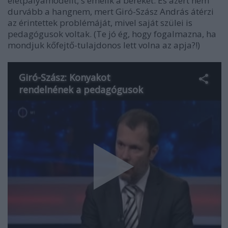
életpályamodellt, s emelik a béreket. És azért nem
durvább a hangnem, mert Giró-Szász András átérzi
az érintettek problémáját, mivel saját szülei is
pedagógusok voltak. (Te jó ég, hogy fogalmazna, ha
mondjuk kőfejtő-tulajdonos lett volna az apja?!)