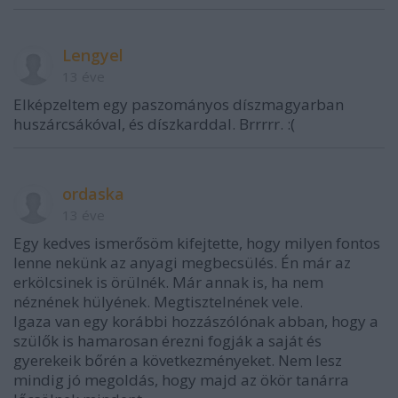
Lengyel
13 éve
Elképzeltem egy paszományos díszmagyarban
huszárcsákóval, és díszkarddal. Brrrrr. :(
ordaska
13 éve
Egy kedves ismerősöm kifejtette, hogy milyen fontos
lenne nekünk az anyagi megbecsülés. Én már az
erkölcsinek is örülnék. Már annak is, ha nem
néznének hülyének. Megtisztelnének vele.
Igaza van egy korábbi hozzászólónak abban, hogy a
szülők is hamarosan érezni fogják a saját és
gyerekeik bőrén a következményeket. Nem lesz
mindig jó megoldás, hogy majd az ökör tanárra