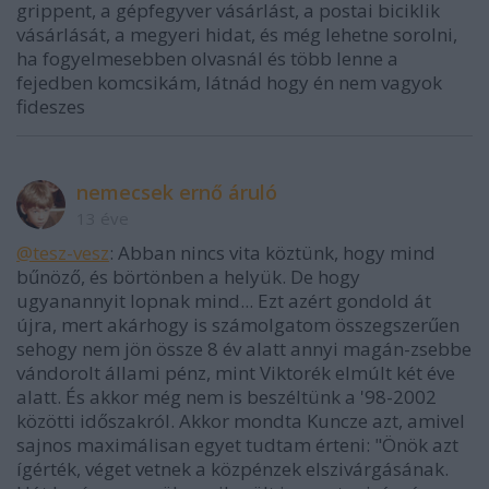
grippent, a gépfegyver vásárlást, a postai biciklik
vásárlását, a megyeri hidat, és még lehetne sorolni,
ha fogyelmesebben olvasnál és több lenne a
fejedben komcsikám, látnád hogy én nem vagyok
fideszes
nemecsek ernő áruló
13 éve
@tesz-vesz
: Abban nincs vita köztünk, hogy mind
bűnöző, és börtönben a helyük. De hogy
ugyanannyit lopnak mind... Ezt azért gondold át
újra, mert akárhogy is számolgatom összegszerűen
sehogy nem jön össze 8 év alatt annyi magán-zsebbe
vándorolt állami pénz, mint Viktorék elmúlt két éve
alatt. És akkor még nem is beszéltünk a '98-2002
közötti időszakról. Akkor mondta Kuncze azt, amivel
sajnos maximálisan egyet tudtam érteni: "Önök azt
ígérték, véget vetnek a közpénzek elszivárgásának.