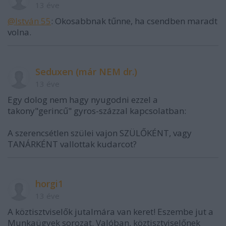
13 éve
@István 55
: Okosabbnak tűnne, ha csendben maradt
volna.
Seduxen (már NEM dr.)
13 éve
Egy dolog nem hagy nyugodni ezzel a
takony"gerincű" gyros-százzal kapcsolatban:
A szerencsétlen szülei vajon SZÜLŐKÉNT, vagy
TANÁRKÉNT vallottak kudarcot?
horgi1
13 éve
A köztisztviselők jutalmára van keret! Eszembe jut a
Munkaügyek sorozat. Valóban, köztisztviselőnek