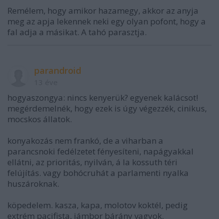
Remélem, hogy amikor hazamegy, akkor az anyja
meg az apja lekennek neki egy olyan pofont, hogy a
fal adja a másikat. A tahó parasztja.
parandroid
13 éve
hogyaszongya: nincs kenyerük? egyenek kalácsot!
megérdemelnék, hogy ezek is úgy végezzék, cinikus,
mocskos állatok.
konyakozás nem frankó, de a viharban a
parancsnoki fedélzetet fényesíteni, napágyakkal
ellátni, az prioritás, nyilván, á la kossuth téri
felújítás. vagy bohócruhát a parlamenti nyalka
huszároknak.
köpedelem. kasza, kapa, molotov koktél, pedig
extrém pacifista, jámbor bárány vagyok.