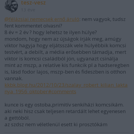
tesz-vesz
13 éve
@félázsiai nemecsek ernő áruló
: nem vagyok, tudsz
fent kommentet olvasni?
8 év = 2 év ? hogy lehetsz te ilyen hülye?
mondom, hogy nem az újságok írják meg, amúgy
viktor hagyja hogy eljátsszák vele hülyébbik komcsi
testvért, a debilt, a média erősebben támadja, mert
viktor is komcsi családból jön, ugyanazt csinálja
mint az mszp, a relatíve kis funkcik pl a hadseregben
is, lásd fodor lajos, mszp-ben és fideszben is otthon
vannak.
kkbk.blog.hu/2012/10/23/szalay_robert_kilian_lakta
nya_1956_oktober#comments
kunce is egy ostoba,primitív senkiházi komcsikám.
aki neki hisz csak teljesen retardált lehet egyenesen
a gettóból.
az szdsz nem véletlenül esett ki prosztókám