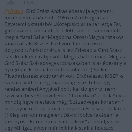
11 éve
@Viktus
: Gíró Szász András édesapja egyetemi
történelem tanár volt...1956 után kirúgták az
Egyetemi oktatásból...Középiskolai tanár lett,a Fáy
gimnáziumban tanított. 1960 ban ott ismerkedett
meg a fiatal Saller Magdolna Orosz-Magyar szakos
tanárral, aki Kisz és Párt vonalon is aktívan
dolgozott, funkcionárus is lett.Édesapja Gíró Szász
László alkohol rabja volt. Meg is halt hamar. Még a a
Gíró Szász Századvéges időszakában is az édesanyja
nyugdíjas korban tanított iskolában..(Puskás
Tivadarban)és aktív tanár volt. Elkötelezett MSZP -s
szavazó volt és még mai napig is az.Tehát egy
rendes ember! Anyjával politikai dolgokról nem
szívesen beszélt mivel ellen " táborban" voltak.Anyja
mindíg figyelmeztette még "Századvéges korában "
is, hogyne merüljön bele ennyire a Fidesz politikába.
( Főleg amikor megjelent Dávid Ibolya lakásán" a
bizonyos " Kornél tanácsadójaként" a lehallgatási
ügynél..igaz akkor már félt ha kiszáll a fideszes