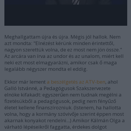
Meghallgattam újra és újra. Mégis jól hallok. Nem
azt mondta: "Elnézést kérünk minden érintettől,
nagyon szerettük volna, de ez most nem jön össze."
Az arcára van írva az undor és az unalom, miért kell
neki ezt most elmagyarázni, amikor csak ő maga
legalább négyszer mondta el eddig.
Ekkor már lement
a beszélgetés az ATV-ben
, ahol
Galló Istvánné, a Pedagógusok Szakszervezete
elnöke kifakadt: egyszerűen nem tudnak megélni a
fizetésükből a pedagógusok, pedig nem fényűző
életet kellene finanszírozniuk. (Istenem, ha hallotta
volna, hogy a kormány szóvivője szerint éppen most
akarnak konyakot rendelni...) Amikor Kálmán Olga a
várható lépéseikről faggatta, érdekes dolgot