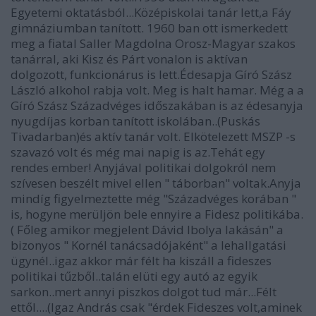
Egyetemi oktatásból...Középiskolai tanár lett,a Fáy
gimnáziumban tanított. 1960 ban ott ismerkedett
meg a fiatal Saller Magdolna Orosz-Magyar szakos
tanárral, aki Kisz és Párt vonalon is aktívan
dolgozott, funkcionárus is lett.Édesapja Gíró Szász
László alkohol rabja volt. Meg is halt hamar. Még a a
Gíró Szász Századvéges időszakában is az édesanyja
nyugdíjas korban tanított iskolában..(Puskás
Tivadarban)és aktív tanár volt. Elkötelezett MSZP -s
szavazó volt és még mai napig is az.Tehát egy
rendes ember! Anyjával politikai dolgokról nem
szívesen beszélt mivel ellen " táborban" voltak.Anyja
mindíg figyelmeztette még "Századvéges korában "
is, hogyne merüljön bele ennyire a Fidesz politikába.
( Főleg amikor megjelent Dávid Ibolya lakásán" a
bizonyos " Kornél tanácsadójaként" a lehallgatási
ügynél..igaz akkor már félt ha kiszáll a fideszes
politikai tűzből..talán elüti egy autó az egyik
sarkon..mert annyi piszkos dolgot tud már...Félt
ettől....(Igaz András csak "érdek Fideszes volt,aminek