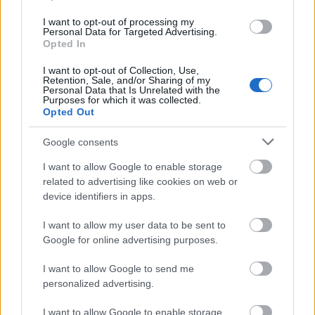
évektől az életre neveltek és szakmát adtak a
kezembe. De kérdem én gondoljanak csak bele
I want to opt-out of processing my
Personal Data for Targeted Advertising.
hányan élnek kevesebb ( vagy semmi) fizetésből mint
Opted In
önök?? Ezeknek az embereknek a gyermekeit tanítják
!!! Minden nap kapcsolatban vannak a szüleikkel,
I want to opt-out of Collection, Use,
Retention, Sale, and/or Sharing of my
ismerik a problémákat és maguk hittek ennek a
Personal Data that Is Unrelated with the
kormánynak is ?? Most itt az idő, hogy végre
Purposes for which it was collected.
Opted Out
kiálljanak magukért csak kellene egy kis összefogás.
Nem azt kell nézni, hogy melyik párt tagja valaki
Google consents
hanem azt, hogy egy a céljuk. Még van egy kis idő
huszonharmadikáig !!!! Oszt annyi:-))
I want to allow Google to enable storage
related to advertising like cookies on web or
device identifiers in apps.
mzoltán
I want to allow my user data to be sent to
13 éve
Google for online advertising purposes.
És azt se felejtsük el, hogy a Medgyessy-Gyurcsány-
I want to allow Google to send me
korszak (2002-2006) legnagyobb adósságnövelő
personalized advertising.
tételeit (50%-os közalkalmazotti béremelés és 13.
havi nyugdíj 2002-ben, 5%-os áfacsökkentés 2005-
I want to allow Google to enable storage