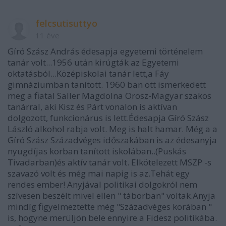
felcsutisuttyo
11 éve
Gíró Szász András édesapja egyetemi történelem
tanár volt...1956 után kirúgták az Egyetemi
oktatásból...Középiskolai tanár lett,a Fáy
gimnáziumban tanított. 1960 ban ott ismerkedett
meg a fiatal Saller Magdolna Orosz-Magyar szakos
tanárral, aki Kisz és Párt vonalon is aktívan
dolgozott, funkcionárus is lett.Édesapja Gíró Szász
László alkohol rabja volt. Meg is halt hamar. Még a a
Gíró Szász Századvéges időszakában is az édesanyja
nyugdíjas korban tanított iskolában..(Puskás
Tivadarban)és aktív tanár volt. Elkötelezett MSZP -s
szavazó volt és még mai napig is az.Tehát egy
rendes ember! Anyjával politikai dolgokról nem
szívesen beszélt mivel ellen " táborban" voltak.Anyja
mindíg figyelmeztette még "Századvéges korában "
is, hogyne merüljön bele ennyire a Fidesz politikába.