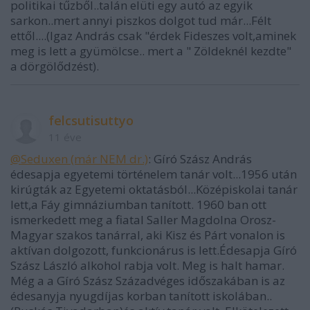
politikai tűzből..talán elüti egy autó az egyik
sarkon..mert annyi piszkos dolgot tud már...Félt
ettől....(Igaz András csak "érdek Fideszes volt,aminek
meg is lett a gyümölcse.. mert a " Zöldeknél kezdte"
a dörgölődzést).
felcsutisuttyo
11 éve
@Seduxen (már NEM dr.)
: Gíró Szász András
édesapja egyetemi történelem tanár volt...1956 után
kirúgták az Egyetemi oktatásból...Középiskolai tanár
lett,a Fáy gimnáziumban tanított. 1960 ban ott
ismerkedett meg a fiatal Saller Magdolna Orosz-
Magyar szakos tanárral, aki Kisz és Párt vonalon is
aktívan dolgozott, funkcionárus is lett.Édesapja Gíró
Szász László alkohol rabja volt. Meg is halt hamar.
Még a a Gíró Szász Századvéges időszakában is az
édesanyja nyugdíjas korban tanított iskolában..