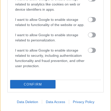
ben) a Fidesz ellenzékből mind megszavazta! És ha
related to analytics like cookies on web or
nem vezetik be az egykulcsos adót 2010-ben, akkor
device identifiers in apps.
nem hiányozna minden évben a bevételi oldalról 5-
600 milliárd.
I want to allow Google to enable storage
related to functionality of the website or app.
I want to allow Google to enable storage
mzoltán
related to personalization.
13 éve
@bm613
: Bocs, az előző komment Neked ment...
I want to allow Google to enable storage
related to security, including authentication
functionality and fraud prevention, and other
user protection.
István 55
13 éve
Sajnos azt kell mondanom, hogy a pedagógusok
CONFIRM
megérdemlik amit kapnak mert nekik kellett volna
eddig is kiállni az igazság mellett, de mindig csak a
saját boldogulásukat nézték. Eddig az értelmiségnek
Data Deletion
Data Access
Privacy Policy
nem nagyon lehetett hallani a hangját. Ha a saját