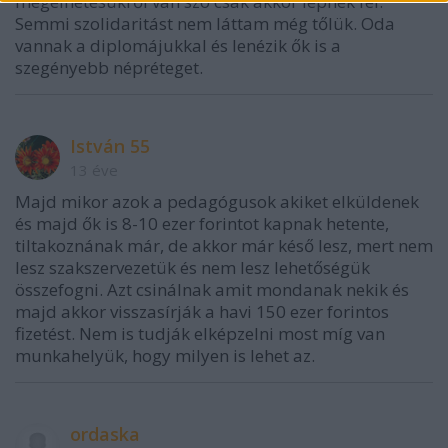
megélhetésükről van szó csak akkor lépnek fel.
Semmi szolidaritást nem láttam még tőlük. Oda
vannak a diplomájukkal és lenézik ők is a
szegényebb népréteget.
István 55
13 éve
Majd mikor azok a pedagógusok akiket elküldenek
és majd ők is 8-10 ezer forintot kapnak hetente,
tiltakoznának már, de akkor már késő lesz, mert nem
lesz szakszervezetük és nem lesz lehetőségük
összefogni. Azt csinálnak amit mondanak nekik és
majd akkor visszasírják a havi 150 ezer forintos
fizetést. Nem is tudják elképzelni most míg van
munkahelyük, hogy milyen is lehet az.
ordaska