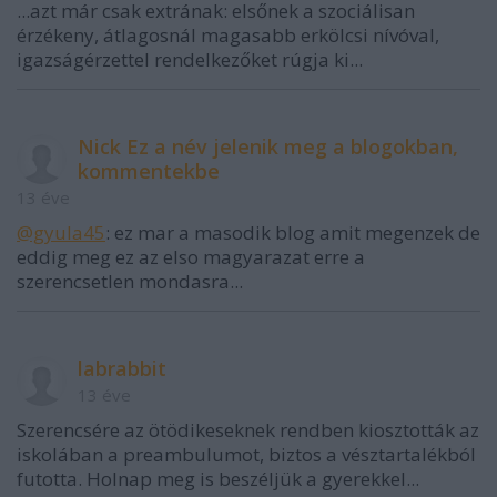
...azt már csak extrának: elsőnek a szociálisan
érzékeny, átlagosnál magasabb erkölcsi nívóval,
igazságérzettel rendelkezőket rúgja ki...
Nick Ez a név jelenik meg a blogokban,
kommentekbe
13 éve
@gyula45
: ez mar a masodik blog amit megenzek de
eddig meg ez az elso magyarazat erre a
szerencsetlen mondasra...
labrabbit
13 éve
Szerencsére az ötödikeseknek rendben kiosztották az
iskolában a preambulumot, biztos a vésztartalékból
futotta. Holnap meg is beszéljük a gyerekkel...