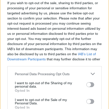
csütörtök estig. Szembesülne vele mindenki, hogy
If you wish to opt-out of the sale, sharing to third parties, or
processing of your personal or sensitive information for
mit is jelent letenni a gyermekeket reggelente, aztán
targeted advertising by us, please use the below opt-out
délután megetetve, kitanítva, nevelgetve, épen,
section to confirm your selection. Please note that after your
egészségesen átvenni.
opt-out request is processed you may continue seeing
Hogy Bérenc Giró András mit hord össze... terhelje az
interest-based ads based on personal information utilized by
ő lelkiismeretét, ha van neki.
us or personal information disclosed to third parties prior to
your opt-out. You may separately opt-out of the further
disclosure of your personal information by third parties on the
IAB’s list of downstream participants. This information may
13 éve
also be disclosed by us to third parties on the
IAB’s List of
Gíró-Szász szülei tanárok voltak. Meg kell
Downstream Participants
that may further disclose it to other
kellene kérdezni, hogy élnek most a szülők? Szörnyű!:
third parties.
(
Please note that this website/app uses one or more Google
Personal Data Processing Opt Outs
services and may gather and store information including but
not limited to your visit or usage behaviour. You may click to
I want to opt-out of the Sharing of my
personal data.
spawn666
grant or deny consent to Google and its third-party tags to
Opted In
13 éve
use your data for below specified purposes in below Google
consent section.
I want to opt-out of the Sale of my
Tisztelt tanárok.
Personal Data.
Nem akarom önöket bántani mert annó a 70-es
Opted In