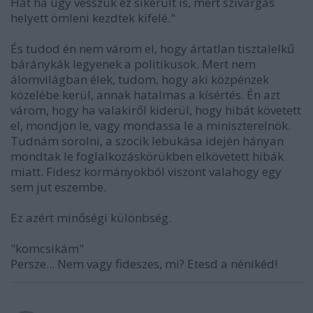
Hát ha úgy vesszük ez sikerült is, mert szivárgás
helyett ömleni kezdtek kifelé."
És tudod én nem várom el, hogy ártatlan tisztalelkű
báránykák legyenek a politikusok. Mert nem
álomvilágban élek, tudom, hogy aki közpénzek
közelébe kerül, annak hatalmas a kísértés. Én azt
várom, hogy ha valakiről kiderül, hogy hibát követett
el, mondjon le, vagy mondassa le a miniszterelnök.
Tudnám sorolni, a szocik lebukása idején hányan
mondtak le foglalkozáskörükben elkövetett hibák
miatt. Fidesz kormányokból viszont valahogy egy
sem jut eszembe.
Ez azért minőségi különbség.
"komcsikám"
Persze... Nem vagy fideszes, mi? Etesd a nénikéd!