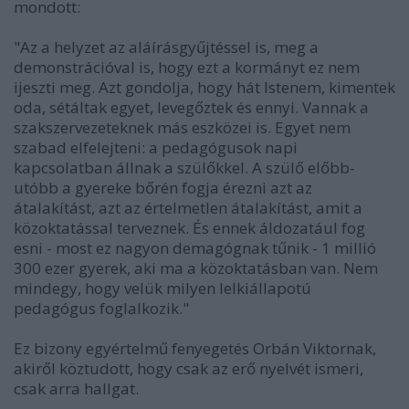
mondott:
"Az a helyzet az aláírásgyűjtéssel is, meg a
demonstrációval is, hogy ezt a kormányt ez nem
ijeszti meg. Azt gondolja, hogy hát Istenem, kimentek
oda, sétáltak egyet, levegőztek és ennyi. Vannak a
szakszervezeteknek más eszközei is. Egyet nem
szabad elfelejteni: a pedagógusok napi
kapcsolatban állnak a szülőkkel. A szülő előbb-
utóbb a gyereke bőrén fogja érezni azt az
átalakítást, azt az értelmetlen átalakítást, amit a
közoktatással terveznek. És ennek áldozatául fog
esni - most ez nagyon demagógnak tűnik - 1 millió
300 ezer gyerek, aki ma a közoktatásban van. Nem
mindegy, hogy velük milyen lelkiállapotú
pedagógus foglalkozik."
Ez bizony egyértelmű fenyegetés Orbán Viktornak,
akiről köztudott, hogy csak az erő nyelvét ismeri,
csak arra hallgat.