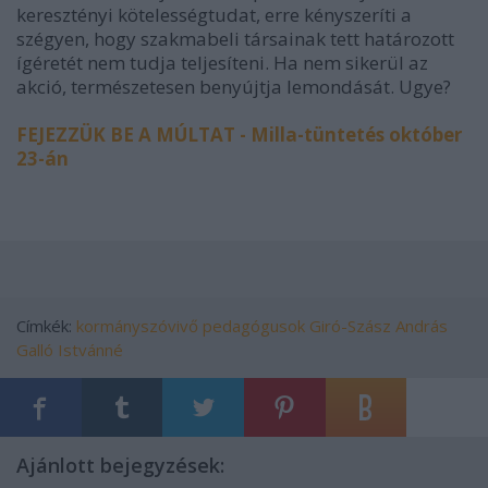
keresztényi kötelességtudat, erre kényszeríti a
szégyen, hogy szakmabeli társainak tett határozott
ígéretét nem tudja teljesíteni. Ha nem sikerül az
akció, természetesen benyújtja lemondását. Ugye?
FEJEZZÜK BE A MÚLTAT - Milla-tüntetés október
23-án
Címkék:
kormányszóvivő
pedagógusok
Giró-Szász András
Galló Istvánné
Ajánlott bejegyzések: