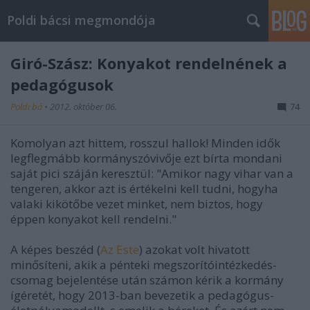
Poldi bácsi megmondója
Giró-Szász: Konyakot rendelnének a
pedagógusok
Poldi bá
•
2012. október 06.
74
Komolyan azt hittem, rosszul hallok! Minden idők
legflegmább kormányszóvivője ezt bírta mondani
saját pici száján keresztül: "Amikor nagy vihar van a
tengeren, akkor azt is értékelni kell tudni, hogyha
valaki kikötőbe vezet minket, nem biztos, hogy
éppen konyakot kell rendelni."
A képes beszéd (
Az Este
) azokat volt hivatott
minősíteni, akik a pénteki megszorítóintézkedés-
csomag bejelentése után számon kérik a kormány
ígéretét, hogy 2013-ban bevezetik a pedagógus-