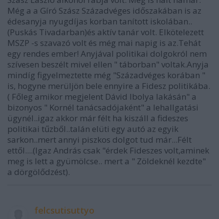
Még a a Gíró Szász Századvéges időszakában is az
édesanyja nyugdíjas korban tanított iskolában..
(Puskás Tivadarban)és aktív tanár volt. Elkötelezett
MSZP -s szavazó volt és még mai napig is az.Tehát
egy rendes ember! Anyjával politikai dolgokról nem
szívesen beszélt mivel ellen " táborban" voltak.Anyja
mindíg figyelmeztette még "Századvéges korában "
is, hogyne merüljön bele ennyire a Fidesz politikába.
( Főleg amikor megjelent Dávid Ibolya lakásán" a
bizonyos " Kornél tanácsadójaként" a lehallgatási
ügynél..igaz akkor már félt ha kiszáll a fideszes
politikai tűzből..talán elüti egy autó az egyik
sarkon..mert annyi piszkos dolgot tud már...Félt
ettől....(Igaz András csak "érdek Fideszes volt,aminek
meg is lett a gyümölcse.. mert a " Zöldeknél kezdte"
a dörgölődzést).
felcsutisuttyo