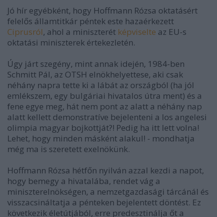
Jó hír egyébként, hogy Hoffmann Rózsa oktatásért
felelős államtitkár péntek este hazaérkezett
Ciprusról
, ahol a miniszterét
képviselte
az EU-s
oktatási miniszterek értekezletén.
Úgy járt szegény, mint annak idején, 1984-ben
Schmitt Pál, az OTSH elnökhelyettese, aki csak
néhány napra tette ki a lábát az országból (ha jól
emlékszem, egy bulgáriai hivatalos útra ment) és a
fene egye meg, hát nem pont az alatt a néhány nap
alatt kellett demonstratíve bejelenteni a los angelesi
olimpia magyar bojkottját?! Pedig ha itt lett volna!
Lehet, hogy minden másként alakul! - mondhatja
még ma is szeretett exelnökünk.
Hoffmann Rózsa hétfőn nyilván azzal kezdi a napot,
hogy bemegy a hivatalába, rendet vág a
miniszterelnökségen, a nemzetgazdasági tárcánál és
visszacsináltatja a pénteken bejelentett döntést. Ez
következik életútjából, erre predesztinálja őt a