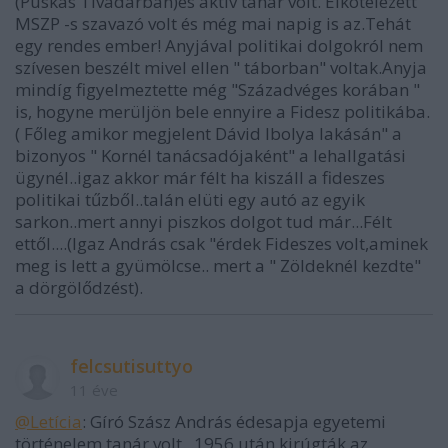
(Puskás Tivadarban)és aktív tanár volt. Elkötelezett
MSZP -s szavazó volt és még mai napig is az.Tehát
egy rendes ember! Anyjával politikai dolgokról nem
szívesen beszélt mivel ellen " táborban" voltak.Anyja
mindíg figyelmeztette még "Századvéges korában "
is, hogyne merüljön bele ennyire a Fidesz politikába.
( Főleg amikor megjelent Dávid Ibolya lakásán" a
bizonyos " Kornél tanácsadójaként" a lehallgatási
ügynél..igaz akkor már félt ha kiszáll a fideszes
politikai tűzből..talán elüti egy autó az egyik
sarkon..mert annyi piszkos dolgot tud már...Félt
ettől....(Igaz András csak "érdek Fideszes volt,aminek
meg is lett a gyümölcse.. mert a " Zöldeknél kezdte"
a dörgölődzést).
felcsutisuttyo
11 éve
@Letícia
: Gíró Szász András édesapja egyetemi
történelem tanár volt...1956 után kirúgták az