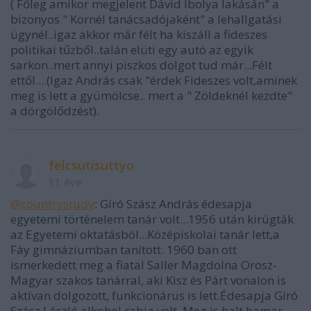
( Főleg amikor megjelent Dávid Ibolya lakásán" a
bizonyos " Kornél tanácsadójaként" a lehallgatási
ügynél..igaz akkor már félt ha kiszáll a fideszes
politikai tűzből..talán elüti egy autó az egyik
sarkon..mert annyi piszkos dolgot tud már...Félt
ettől....(Igaz András csak "érdek Fideszes volt,aminek
meg is lett a gyümölcse.. mert a " Zöldeknél kezdte"
a dörgölődzést).
felcsutisuttyo
11 éve
@countrystudy
: Gíró Szász András édesapja
egyetemi történelem tanár volt...1956 után kirúgták
az Egyetemi oktatásból...Középiskolai tanár lett,a
Fáy gimnáziumban tanított. 1960 ban ott
ismerkedett meg a fiatal Saller Magdolna Orosz-
Magyar szakos tanárral, aki Kisz és Párt vonalon is
aktívan dolgozott, funkcionárus is lett.Édesapja Gíró
Szász László alkohol rabja volt. Meg is halt hamar.