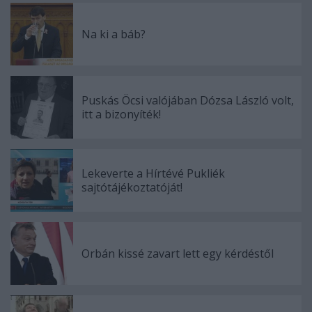
Na ki a báb?
Puskás Öcsi valójában Dózsa László volt,
itt a bizonyíték!
Lekeverte a Hírtévé Pukliék
sajtótájékoztatóját!
Orbán kissé zavart lett egy kérdéstől