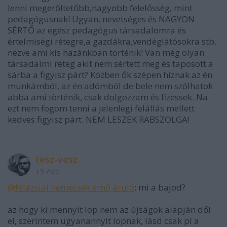
lenni megerőltetőbb,nagyobb felelősség, mint
pedagógusnak! Ugyan, nevetséges és NAGYON
SÉRTŐ az egész pedagógus társadalomra és
értelmiségi rétegre,a gazdákra,vendéglátósokra stb.
nézve ami kis hazánkban történik! Van még olyan
társadalmi réteg akit nem sértett meg és taposott a
sárba a figyisz párt? Közben ők szépen híznak az én
munkámból, az én adómból de bele nem szólhatok
abba ami történik, csak dolgozzam és fizessek. Na
ezt nem fogom tenni a jelenlegi felállás mellett
kedves figyisz párt. NEM LESZEK RABSZOLGA!
tesz-vesz
13 éve
@félázsiai nemecsek ernő áruló
: mi a bajod?
az hogy ki mennyit lop nem az újságok alapján dől
el, szerintem ugyanannyit lopnak, lásd csak pl a